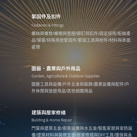
緊固件及扣件
Fasteners & Fittings
螺絲與螺栓/螺帽與墊圈/鉚釘與扣件/固定技術/配線產
品/彈簧/特殊用途緊固件/緊固工具與附件/材料與表面
處理
園藝、農業與戶外用品
Garden, Agriculture & Outdoor Supplies
園藝工具與設備/戶外五金與裝飾/農業設備與配件/戶
外休閒與旅遊用品/其他相關用品
建築與居家修繕
Building & Home Repair
門窗與建築五金/廚衛設備與水五金/智能家居與安防設
備/建築材料與裝修五金/居家修繕與DIY工具/環保與永