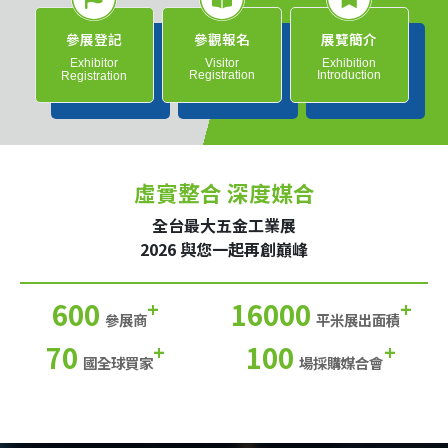
參展登記
參觀報名
展覽簡介
Exhibitor
Visitor
Exhibition
Registration
Introduction
Registration
虛實整合 深度媒合
全台最大五金工業展
2026 與您一起再創巔峰
600
16000
+
+
參展商
平米展出面積
70
100
+
+
國全球買家
場採購媒合會