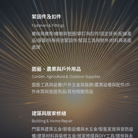
緊固件及扣件
Fasteners & Fittings
螺絲與螺栓/螺帽與墊圈/鉚釘與扣件/固定技術/配線產
品/彈簧/特殊用途緊固件/緊固工具與附件/材料與表面
處理
園藝、農業與戶外用品
Garden, Agriculture & Outdoor Supplies
園藝工具與設備/戶外五金與裝飾/農業設備與配件/戶
外休閒與旅遊用品/其他相關用品
建築與居家修繕
Building & Home Repair
門窗與建築五金/廚衛設備與水五金/智能家居與安防設
備/建築材料與裝修五金/居家修繕與DIY工具/環保與永