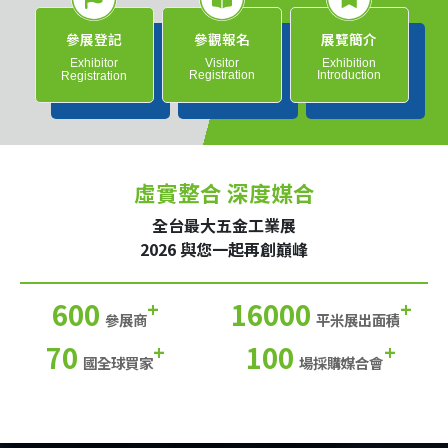
參展登記
參觀報名
展覽簡介
Exhibitor
Visitor
Exhibition
Registration
Introduction
Registration
虛實整合 深度媒合
全台最大五金工業展
2026 與您一起再創巔峰
600
16000
+
+
參展商
平米展出面積
70
100
+
+
國全球買家
場採購媒合會