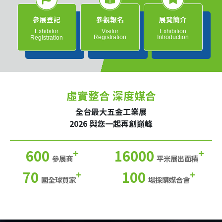
參展登記
參觀報名
展覽簡介
Exhibitor
Visitor
Exhibition
Registration
Introduction
Registration
虛實整合 深度媒合
全台最大五金工業展
2026 與您一起再創巔峰
600
16000
+
+
參展商
平米展出面積
70
100
+
+
國全球買家
場採購媒合會