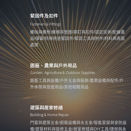
緊固件及扣件
Fasteners & Fittings
螺絲與螺栓/螺帽與墊圈/鉚釘與扣件/固定技術/配線產
品/彈簧/特殊用途緊固件/緊固工具與附件/材料與表面
處理
園藝、農業與戶外用品
Garden, Agriculture & Outdoor Supplies
園藝工具與設備/戶外五金與裝飾/農業設備與配件/戶
外休閒與旅遊用品/其他相關用品
建築與居家修繕
Building & Home Repair
門窗與建築五金/廚衛設備與水五金/智能家居與安防設
備/建築材料與裝修五金/居家修繕與DIY工具/環保與永